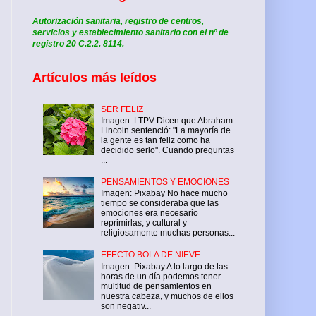
Autorización sanitaria, registro de centros,
servicios y establecimiento sanitario con el nº de
registro 20 C.2.2. 8114.
Artículos más leídos
SER FELIZ
Imagen: LTPV Dicen que Abraham
Lincoln sentenció: "La mayoría de
la gente es tan feliz como ha
decidido serlo". Cuando preguntas
...
PENSAMIENTOS Y EMOCIONES
Imagen: Pixabay No hace mucho
tiempo se consideraba que las
emociones era necesario
reprimirlas, y cultural y
religiosamente muchas personas...
EFECTO BOLA DE NIEVE
Imagen: Pixabay A lo largo de las
horas de un día podemos tener
multitud de pensamientos en
nuestra cabeza, y muchos de ellos
son negativ...