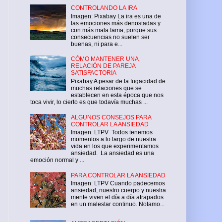
CONTROLANDO LA IRA
Imagen: Pixabay La ira es una de
las emociones más denostadas y
con más mala fama, porque sus
consecuencias no suelen ser
buenas, ni para e...
CÓMO MANTENER UNA
RELACIÓN DE PAREJA
SATISFACTORIA
Pixabay A pesar de la fugacidad de
muchas relaciones que se
establecen en esta época que nos
toca vivir, lo cierto es que todavía muchas ...
ALGUNOS CONSEJOS PARA
CONTROLAR LA ANSIEDAD
Imagen: LTPV Todos tenemos
momentos a lo largo de nuestra
vida en los que experimentamos
ansiedad. La ansiedad es una
emoción normal y ...
PARA CONTROLAR LA ANSIEDAD
Imagen: LTPV Cuando padecemos
ansiedad, nuestro cuerpo y nuestra
mente viven el día a día atrapados
en un malestar continuo. Notamo...