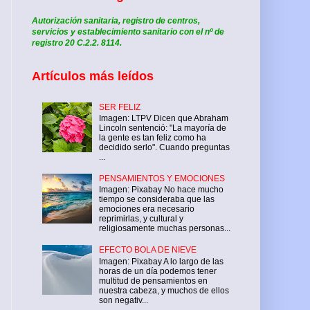
Autorización sanitaria, registro de centros,
servicios y establecimiento sanitario con el nº de
registro 20 C.2.2. 8114.
Artículos más leídos
SER FELIZ
Imagen: LTPV Dicen que Abraham
Lincoln sentenció: "La mayoría de
la gente es tan feliz como ha
decidido serlo". Cuando preguntas
...
PENSAMIENTOS Y EMOCIONES
Imagen: Pixabay No hace mucho
tiempo se consideraba que las
emociones era necesario
reprimirlas, y cultural y
religiosamente muchas personas...
EFECTO BOLA DE NIEVE
Imagen: Pixabay A lo largo de las
horas de un día podemos tener
multitud de pensamientos en
nuestra cabeza, y muchos de ellos
son negativ...