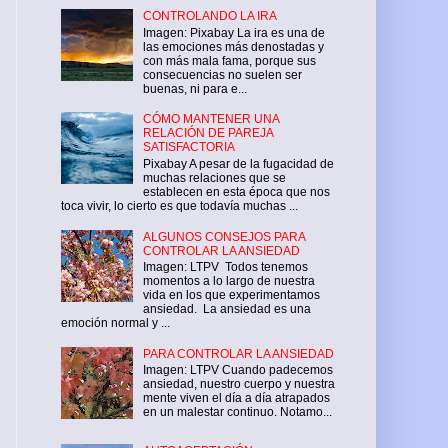
CONTROLANDO LA IRA
Imagen: Pixabay La ira es una de
las emociones más denostadas y
con más mala fama, porque sus
consecuencias no suelen ser
buenas, ni para e...
CÓMO MANTENER UNA
RELACIÓN DE PAREJA
SATISFACTORIA
Pixabay A pesar de la fugacidad de
muchas relaciones que se
establecen en esta época que nos
toca vivir, lo cierto es que todavía muchas ...
ALGUNOS CONSEJOS PARA
CONTROLAR LA ANSIEDAD
Imagen: LTPV Todos tenemos
momentos a lo largo de nuestra
vida en los que experimentamos
ansiedad. La ansiedad es una
emoción normal y ...
PARA CONTROLAR LA ANSIEDAD
Imagen: LTPV Cuando padecemos
ansiedad, nuestro cuerpo y nuestra
mente viven el día a día atrapados
en un malestar continuo. Notamo...