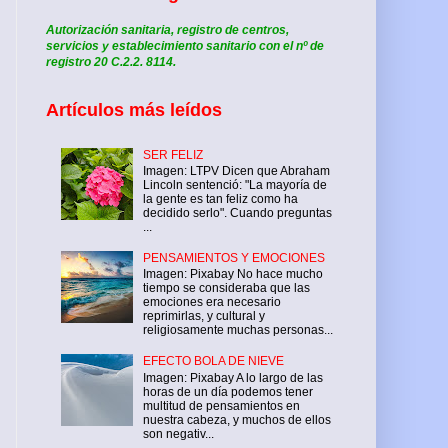
Autorización sanitaria, registro de centros,
servicios y establecimiento sanitario con el nº de
registro 20 C.2.2. 8114.
Artículos más leídos
SER FELIZ
Imagen: LTPV Dicen que Abraham
Lincoln sentenció: "La mayoría de
la gente es tan feliz como ha
decidido serlo". Cuando preguntas
...
PENSAMIENTOS Y EMOCIONES
Imagen: Pixabay No hace mucho
tiempo se consideraba que las
emociones era necesario
reprimirlas, y cultural y
religiosamente muchas personas...
EFECTO BOLA DE NIEVE
Imagen: Pixabay A lo largo de las
horas de un día podemos tener
multitud de pensamientos en
nuestra cabeza, y muchos de ellos
son negativ...