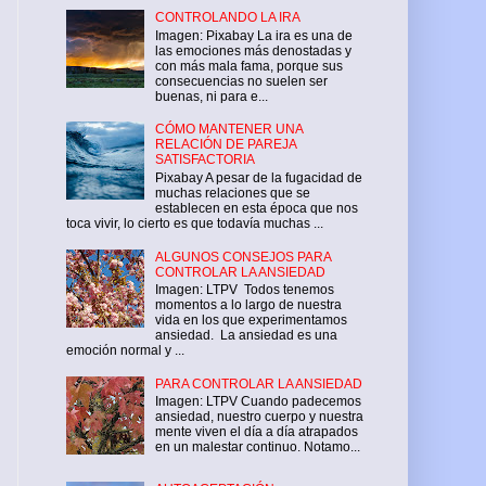
CONTROLANDO LA IRA
Imagen: Pixabay La ira es una de
las emociones más denostadas y
con más mala fama, porque sus
consecuencias no suelen ser
buenas, ni para e...
CÓMO MANTENER UNA
RELACIÓN DE PAREJA
SATISFACTORIA
Pixabay A pesar de la fugacidad de
muchas relaciones que se
establecen en esta época que nos
toca vivir, lo cierto es que todavía muchas ...
ALGUNOS CONSEJOS PARA
CONTROLAR LA ANSIEDAD
Imagen: LTPV Todos tenemos
momentos a lo largo de nuestra
vida en los que experimentamos
ansiedad. La ansiedad es una
emoción normal y ...
PARA CONTROLAR LA ANSIEDAD
Imagen: LTPV Cuando padecemos
ansiedad, nuestro cuerpo y nuestra
mente viven el día a día atrapados
en un malestar continuo. Notamo...