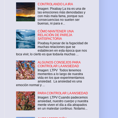
CONTROLANDO LA IRA
Imagen: Pixabay La ira es una de
las emociones más denostadas y
con más mala fama, porque sus
consecuencias no suelen ser
buenas, ni para e...
CÓMO MANTENER UNA
RELACIÓN DE PAREJA
SATISFACTORIA
Pixabay A pesar de la fugacidad de
muchas relaciones que se
establecen en esta época que nos
toca vivir, lo cierto es que todavía muchas ...
ALGUNOS CONSEJOS PARA
CONTROLAR LA ANSIEDAD
Imagen: LTPV Todos tenemos
momentos a lo largo de nuestra
vida en los que experimentamos
ansiedad. La ansiedad es una
emoción normal y ...
PARA CONTROLAR LA ANSIEDAD
Imagen: LTPV Cuando padecemos
ansiedad, nuestro cuerpo y nuestra
mente viven el día a día atrapados
en un malestar continuo. Notamo...