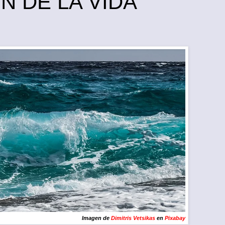
N DE LA VIDA
Imagen de
Dimitris Vetsikas
en
Pixabay