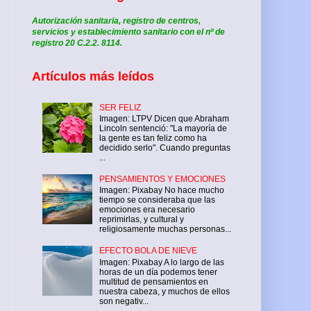
Autorización sanitaria, registro de centros,
servicios y establecimiento sanitario con el nº de
registro 20 C.2.2. 8114.
Artículos más leídos
SER FELIZ
Imagen: LTPV Dicen que Abraham
Lincoln sentenció: "La mayoría de
la gente es tan feliz como ha
decidido serlo". Cuando preguntas
...
PENSAMIENTOS Y EMOCIONES
Imagen: Pixabay No hace mucho
tiempo se consideraba que las
emociones era necesario
reprimirlas, y cultural y
religiosamente muchas personas...
EFECTO BOLA DE NIEVE
Imagen: Pixabay A lo largo de las
horas de un día podemos tener
multitud de pensamientos en
nuestra cabeza, y muchos de ellos
son negativ...