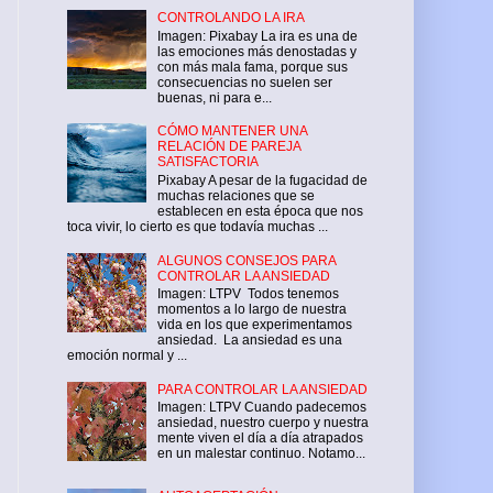
CONTROLANDO LA IRA
Imagen: Pixabay La ira es una de
las emociones más denostadas y
con más mala fama, porque sus
consecuencias no suelen ser
buenas, ni para e...
CÓMO MANTENER UNA
RELACIÓN DE PAREJA
SATISFACTORIA
Pixabay A pesar de la fugacidad de
muchas relaciones que se
establecen en esta época que nos
toca vivir, lo cierto es que todavía muchas ...
ALGUNOS CONSEJOS PARA
CONTROLAR LA ANSIEDAD
Imagen: LTPV Todos tenemos
momentos a lo largo de nuestra
vida en los que experimentamos
ansiedad. La ansiedad es una
emoción normal y ...
PARA CONTROLAR LA ANSIEDAD
Imagen: LTPV Cuando padecemos
ansiedad, nuestro cuerpo y nuestra
mente viven el día a día atrapados
en un malestar continuo. Notamo...