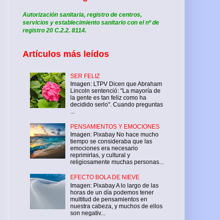
Autorización sanitaria, registro de centros,
servicios y establecimiento sanitario con el nº de
registro 20 C.2.2. 8114.
Artículos más leídos
SER FELIZ
Imagen: LTPV Dicen que Abraham
Lincoln sentenció: "La mayoría de
la gente es tan feliz como ha
decidido serlo". Cuando preguntas
...
PENSAMIENTOS Y EMOCIONES
Imagen: Pixabay No hace mucho
tiempo se consideraba que las
emociones era necesario
reprimirlas, y cultural y
religiosamente muchas personas...
EFECTO BOLA DE NIEVE
Imagen: Pixabay A lo largo de las
horas de un día podemos tener
multitud de pensamientos en
nuestra cabeza, y muchos de ellos
son negativ...